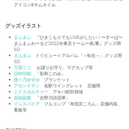
アイコン&サムネイル
グッズイラスト
まふまふ　
『ひきこもりでもLIVEがしたい！〜すーぱー
まふまふわーるど2022＠東京ドーム〜表/裏』グッズ用
SD
まふまふ　
トリビュートアルバム「～転生～」グッズ用
SD
万屋ニコ
　 お譲りお守り、マグカップ等
日特印刷
　「彩和このみ」
桃々乃ゆずゆ
　ブランケット
アセンドサン
　名駅ウイングレット　店舗用
ミクスカルチャー
　アキバ絶対領域 　
高知紙業
　「吉野川詩流華」
インスパイア
　フルコンプ「布琉宮ころん」店舗内装、
看板等