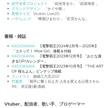
絵守未來プロジェクト
　「絵光寺るり」「絵栄海音 」
グランドデザイン
　「かぐや姫 」
夜明ライガ　
Vtuber Live2D
パチらぶっ!!　
「蜂屋ひまわり」「釘宮かんな」
書籍・雑誌
KADOKAWA　
【
電撃萌王2024年2月号～2025年】
「コスって！ Moe Girl」連載＆付録
KADOKAWA　
【
電撃萌王2023年12月号】「おとな過
ぎるOPIカレンダー」
KADOKAWA　
【電撃萌王2023年10月号】「THE ART 
OF 桜もよん」ピンナップ掲載
ランナウト
　姫繰三六五2021　
竹書房
　「相手に響く伝え方 人生を変える心理スキル
99」 岸正龍(著)表紙
Vtuber、配信者、歌い手、プロゲーマー