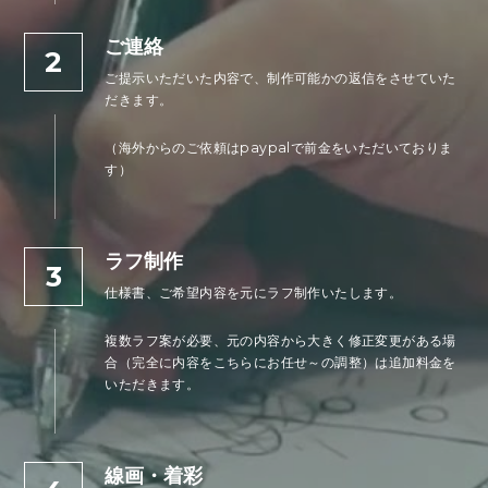
ご連絡
2
ご提示いただいた内容で、制作可能かの返信をさせていた
だきます。
（海外からのご依頼はpaypalで前金をいただいておりま
す）
ラフ制作
3
仕様書、ご希望内容を元にラフ制作いたします。
複数ラフ案が必要、元の内容から大きく修正変更がある場
合（完全に内容をこちらにお任せ～の調整）は追加料金を
いただきます。
線画・着彩