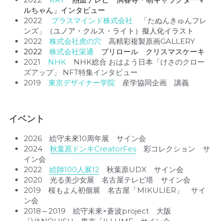
ルちゃん」インタビュー
2022　 
プラスマインド株式会社　
「たぬんきゅんフレ
ンズ」
（ユノア・クルス・ライト）擬人化イラスト
2022　
株式会社虎の穴
　高精彩複製原画GALLERY
2022　
株式会社栄通
　プリロール　クリスマスケーキ
2021　
NHK　
NHK総合 おはよう日本「けさのクロー
ズアップ」 NFT特集インタビュー
2019　
東京デザイナー学院
　産学協同企画　講義
イベント
2026　
絵守未來10周年展　サイン会
2024　
秋葉原ドンキCreatorFes
　彩コレクション　サ
イン会
2022　
絵師100人展12
　秋葉原UDX　サイン会
2020　光る美少女展　名古屋テレビ塔　サイン会
2019　桜もよん初個展　名古屋「MIKULIER」　サイ
ン会
2018～2019　絵守未來×蒼波project　大阪