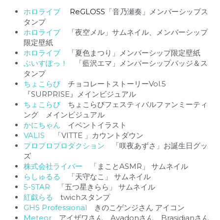
ホロライブ 　
ReGLOSS
「
音乃瀬奏」メンバーシップス
タンプ
ホロライブ　
「夜空メル」サムネイル、メンバーシップ
限定壁紙
ホロライブ　
「
夏色まつり」メンバーシップ限定壁紙
ぶいすぽっ！　
「
藍沢エマ」メンバーシップバッジ＆ス
タンプ
ちょこらび　
チョコレートストーリーVol.5 
『SURPRISE』メインビジュアル
ちょこらび
　ちょこらびフェスティバルファンミーティ
ング　メインビジュアル
かにちゃん　
イベントイラスト
VALIS　 
「
VITTE 」カウントダウン
プロプロプロダクション　
「
咲夜あずさ」お誕生日グッ
ズ
株式会社ライバー　
「
まことASMR」 サムネイル
らしゅるる　
「
天守なこ」 サムネイル
5-STAR　
「
五つ星きらら」 サムネイル
紅戯らる　
twichスタンプ
GHS Professional
　きのこゲンジさん アイコン
Meteor　
アイザワさん、Avadonさん、Brasidianさん 