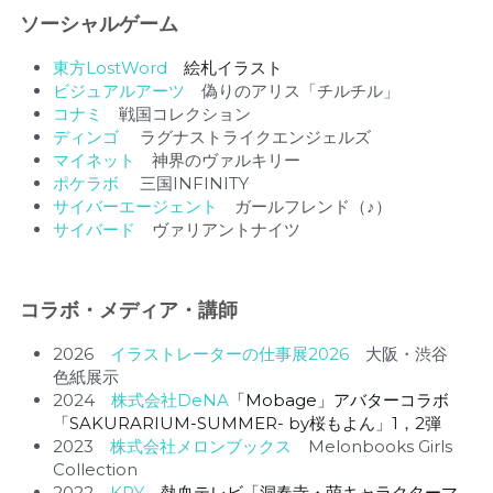
ソーシャルゲーム
東方LostWord　
絵札イラスト
ビジュアルアーツ
　偽りのアリス「チルチル」
コナミ
　戦国コレクション
ディンゴ 
　ラグナストライクエンジェルズ　
マイネット
　神界のヴァルキリー
ポケラボ　
 三国INFINITY
サイバーエージェント
　ガールフレンド（♪）
サイバード
　ヴァリアントナイツ
コラボ・メディア・講師
2026　
イラストレーターの仕事展2026
　大阪・渋谷　
色紙展示
2024　
株式会社DeNA
「Mobage」アバターコラボ
「SAKURARIUM-SUMMER- by桜もよん」1，2弾
2023　
株式会社メロンブックス
　Melonbooks Girls 
Collection
2022　
KRY　
熱血テレビ「洞春寺・萌キャラクターマ