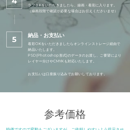
4
ラフＯKをいただきましたら、線画・着彩に入ります。
（線画段階で確認が必要な場合はお伝えくださいませ）
納品・お支払い
5
着彩OKをいただきましたらオンラインストレージ経由で
納品いたします。
PSD(Photoshop形式)のデータのお渡し、ご要望により
レイヤー分けやCMYKも対応いたします。
お支払いは口座振り込みでお願いしております。
参考価格
時価ですので変動もございますが、ご依頼しやすいよう提示させ