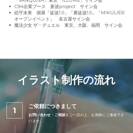
「VANQUISH」東京「ILLUME」サイン会
C94企業ブース　蒼波project　サイン会
絵守未來　個展「徒波1.0」「裏徒波1.5」「MIKULIER
オープンイベント」　名古屋サイン会
魔法少女 ザ・デュエル　東京、大阪、福岡　サイン会
イラスト制作の流れ
ご依頼につきまして
1
お問い合わせ・ご相談
をご一読の上、お気軽にご連絡下さ
いませ。