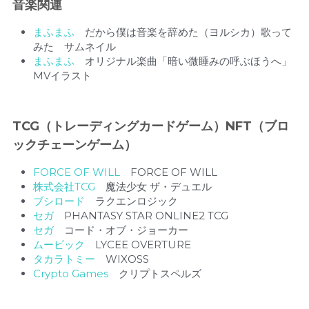
音楽関連
まふまふ
だから僕は音楽を辞めた（ヨルシカ）歌って
みた　サムネイル
まふまふ
　オリジナル楽曲「暗い微睡みの呼ぶほうへ」
MVイラスト　
TCG（トレーディングカードゲーム）NFT（ブロ
ックチェーンゲーム）
FORCE OF WILL
　FORCE OF WILL
株式会社TCG
　魔法少女 ザ・デュエル
ブシロード
　ラクエンロジック
セガ
　PHANTASY STAR ONLINE2 TCG
セガ　
コード・オブ・ジョーカー 
ムービック
　LYCEE OVERTURE
タカラトミー
　WIXOSS　
Crypto Games
クリプトスペルズ